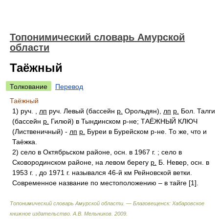
Топонимический словарь Амурской
области
Таёжный
Толкование
Перевод
Таёжный
1) руч. ,
лп
руч. Левый (бассейн
р.
Орольдян),
лп
р.
Бол. Талги
(бассейн
р.
Гилюй) в Тындинском р-не; ТАЁЖНЫЙ КЛЮЧ
(Лиственичный) -
лп
р.
Буреи в Бурейском р-не. То же, что и
Таёжка.
2) село в Октябрьском районе, осн. в 1967 г. ; село в
Сковородинском районе, на левом берегу
р.
Б. Невер, осн. в
1953 г. , до 1971 г. назывался 46-й км Рейновской ветки.
Современное название по местоположению – в тайге [1].
Топонимический словарь Амурской области. — Благовещенск: Хабаровское
книжное издательство
.
А.В. Мельников
.
2009
.