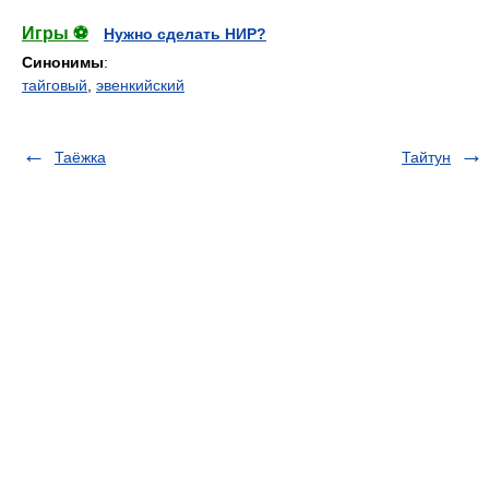
Игры ⚽
Нужно сделать НИР?
Синонимы
:
тайговый
,
эвенкийский
Таёжка
Тайтун